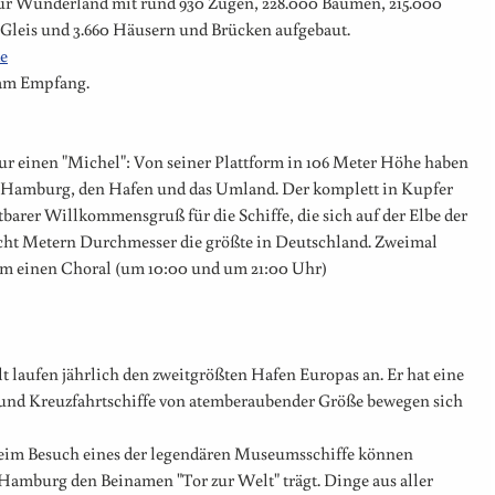
atur Wunderland mit rund 930 Zügen, 228.000 Bäumen, 215.000
n Gleis und 3.660 Häusern und Brücken aufgebaut.
e
s am Empfang.
ur einen "Michel": Von seiner Plattform in 106 Meter Höhe haben
er Hamburg, den Hafen und das Umland. Der komplett in Kupfer
tbarer Willkommensgruß für die Schiffe, die sich auf der Elbe der
acht Metern Durchmesser die größte in Deutschland. Zweimal
rm einen Choral (um 10:00 und um 21:00 Uhr)
lt laufen jährlich den zweitgrößten Hafen Europas an. Er hat eine
 und Kreuzfahrtschiffe von atemberaubender Größe bewegen sich
beim Besuch eines der legendären Museumsschiffe können
amburg den Beinamen "Tor zur Welt" trägt. Dinge aus aller