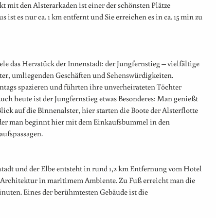
kt mit den Alsterarkaden ist einer der schönsten Plätze
ist es nur ca. 1 km entfernt und Sie erreichen es in ca. 15 min zu
ele das Herzstück der Innenstadt: der Jungfernstieg – vielfältige
ter, umliegenden Geschäften und Sehenswürdigkeiten.
ntags spazieren und führten ihre unverheirateten Töchter
Auch heute ist der Jungfernstieg etwas Besonderes: Man genießt
ck auf die Binnenalster, hier starten die Boote der Alsterflotte
 oder man beginnt hier mit dem Einkaufsbummel in den
aufspassagen.
tadt und der Elbe entsteht in rund 1,2 km Entfernung vom Hotel
r Architektur in maritimem Ambiente. Zu Fuß erreicht man die
inuten. Eines der berühmtesten Gebäude ist die