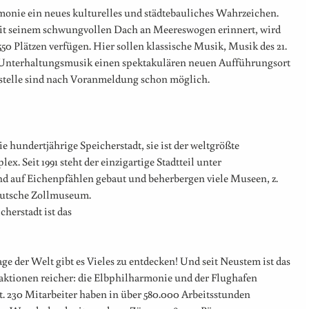
onie ein neues kulturelles und städtebauliches Wahrzeichen.
t seinem schwungvollen Dach an Meereswogen erinnert, wird
550 Plätzen verfügen. Hier sollen klassische Musik, Musik des 21.
 Unterhaltungsmusik einen spektakulären neuen Aufführungsort
telle sind nach Voranmeldung schon möglich.
ie hundertjährige Speicherstadt, sie ist der weltgrößte
Seit 1991 steht der einzigartige Stadtteil unter
d auf Eichenpfählen gebaut und beherbergen viele Museen, z.
eutsche Zollmuseum.
herstadt ist das
e der Welt gibt es Vieles zu entdecken! Und seit Neustem ist das
ktionen reicher: die Elbphilharmonie und der Flughafen
t. 230 Mitarbeiter haben in über 580.000 Arbeitsstunden