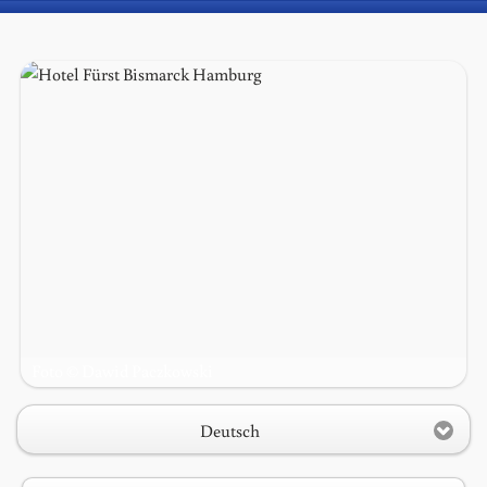
Foto © Dawid Paczkowski
1
2
3
Deutsch