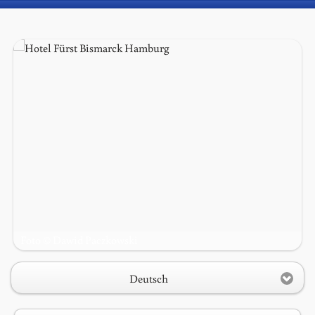
Foto © Dawid Paczkowski
1
2
3
Deutsch