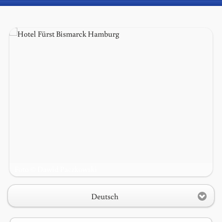
Foto © Dawid Paczkowski
1
2
3
Deutsch